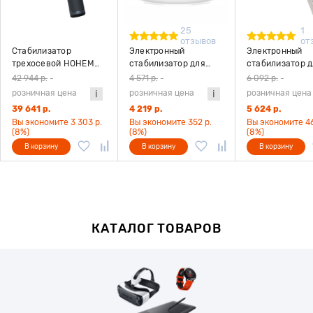
25
1
отзывов
от
Стабилизатор
Электронный
Электронный
трехосевой HOHEM
стабилизатор для
стабилизатор 
iSteady MT2 kit
смартфона Hohem GO
смартфона Ho
42 944 р.
-
4 571 р.
-
6 092 р.
-
белый
iSteady Q белы
розничная цена
розничная цена
розничная цена
39 641 р.
4 219 р.
5 624 р.
Вы экономите 3 303 р.
Вы экономите 352 р.
Вы экономите 46
(8%)
(8%)
(8%)
В корзину
В корзину
В корзину
КАТАЛОГ ТОВАРОВ