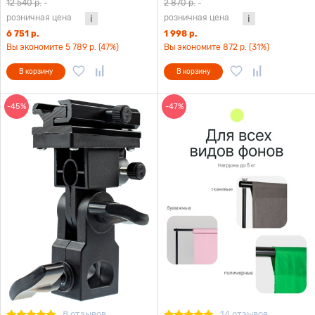
перекладиной
пластикового фона
12 540 р.
-
2 870 р.
-
розничная цена
розничная цена
6 751 р.
1 998 р.
Вы экономите 5 789 р. (47%)
Вы экономите 872 р. (31%)
В корзину
В корзину
-45%
-47%
8 отзывов
14 отзывов