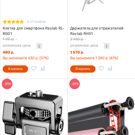
4 отзывов
Клетка для смартфона Raylab RL-
Держатель для отражателей
RG01
Raylab RH01
1 110 р.
-
2 960 р.
-
розничная цена
розничная цена
480 р.
1 570 р.
Вы экономите 630 р. (57%)
Вы экономите 1 390 р. (47%)
В корзину
В корзину
-21%
-28%