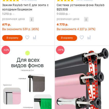
Зажим Raylab тип E для зонта с
Система установки фона Raylab
холодным башмаком
B2530B
1 210 р.
-
9 000 р.
-
розничная цена
розничная цена
671 р.
4 773 р.
Вы экономите 539 р. (45%)
Вы экономите 4 227 р. (47%)
В корзину
В корзину
-42%
-39%