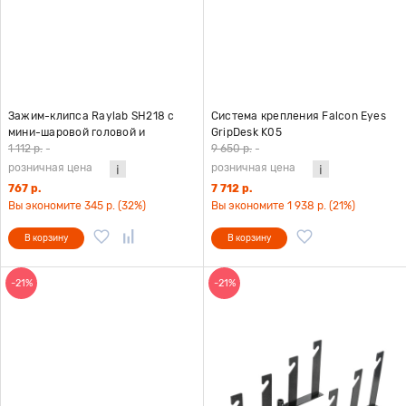
Зажим-клипса Raylab SH218 с
Система крепления Falcon Eyes
мини-шаровой головой и
GripDesk K05
башмаком
1 112 р.
-
9 650 р.
-
розничная цена
розничная цена
767 р.
7 712 р.
Вы экономите 345 р. (32%)
Вы экономите 1 938 р. (21%)
В корзину
В корзину
-21%
-21%