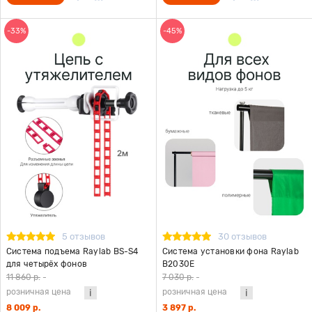
-33%
-45%
5 отзывов
30 отзывов
Система подъема Raylab BS-S4
Система установки фона Raylab
для четырёх фонов
B2030E
11 860 р.
-
7 030 р.
-
розничная цена
розничная цена
8 009 р.
3 897 р.