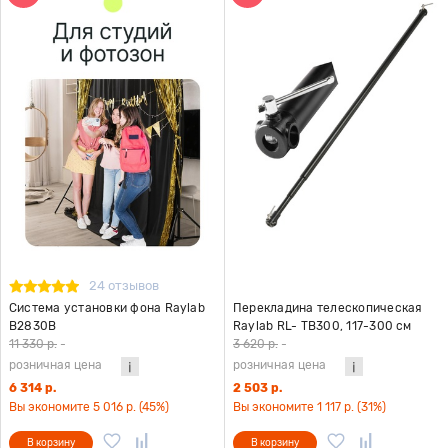
24 отзывов
Система установки фона Raylab
Перекладина телескопическая
B2830B
Raylab RL- TB300, 117-300 см
11 330 р.
-
3 620 р.
-
розничная цена
розничная цена
6 314 р.
2 503 р.
Вы экономите 5 016 р. (45%)
Вы экономите 1 117 р. (31%)
В корзину
В корзину