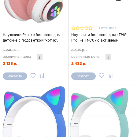
10 отзывов
Наушники Prolike беспроводные
Наушники беспроводные TWS
детские с подсветкой "котик",
Prolike TNC07 с активным
розовый
шумоподавлением, черные
3 240 р.
-
6 305 р.
-
розничная цена
розничная цена
2 138 р.
2 432 р.
Заказать
Заказать