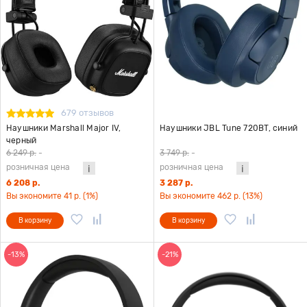
679 отзывов
Наушники Marshall Major IV,
Наушники JBL Tune 720BT, синий
черный
6 249 р.
-
3 749 р.
-
розничная цена
розничная цена
6 208 р.
3 287 р.
Вы экономите 41 р. (1%)
Вы экономите 462 р. (13%)
В корзину
В корзину
-13%
-21%