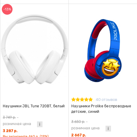
-13%
40 отзывов
Наушники JBL Tune 720BT, белый
Наушники Prolike беспроводные
детские, синий
3 749 р.
-
3 650 р.
-
розничная цена
розничная цена
3 287 р.
2 667 р.
Вы экономите 462 р. (13%)