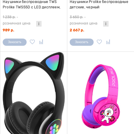
Наушники беспроводные TWS
Наушники Prolike беспроводные
Prolike TWS55D с LED дисплеем,
детские, черный
белые
1 238 р.
-
3 650 р.
-
розничная цена
розничная цена
989 р.
2 667 р.
Заказать
Заказать