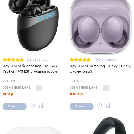
23 отзывов
160 отзывов
Наушники беспроводные TWS
Наушники Samsung Galaxy Buds 2,
Prolike TWS128 с индикатором
фиолетовый
заряда батареи, черные
2 180 р.
-
11 113 р.
-
розничная цена
розничная цена
989 р.
8 881 р.
Заказать
Заказать