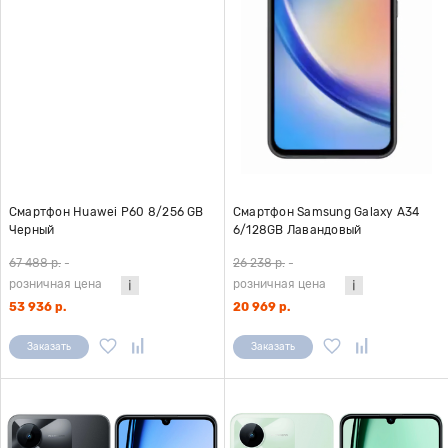
Смартфон Huawei P60 8/256 GB
Смартфон Samsung Galaxy A34
Черный
6/128GB Лавандовый
67 488 р.
-
26 238 р.
-
розничная цена
розничная цена
53 936 р.
20 969 р.
Заказать
Заказать