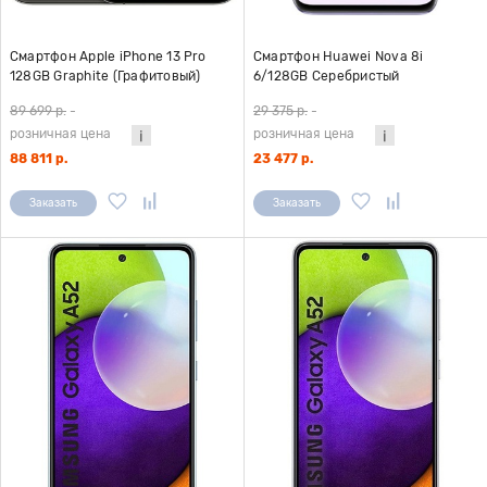
Смартфон Apple iPhone 13 Pro
Смартфон Huawei Nova 8i
128GB Graphite (Графитовый)
6/128GB Серебристый
A2483
89 699 р.
-
29 375 р.
-
розничная цена
розничная цена
88 811 р.
23 477 р.
Заказать
Заказать