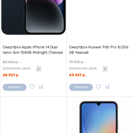
Смартфон Apple iPhone 14 Dual
Смартфон Huawei P60 Pro 8/256
nano-Sim 128GB Midnight (Темная
GB Черный
ночь) A2884 (без Ru Store)
82 063 р.
-
79 375 р.
-
розничная цена
розничная цена
68 921 р.
63 437 р.
Заказать
Заказать