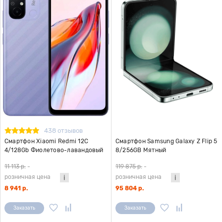
438 отзывов
Смартфон Xiaomi Redmi 12C
Смартфон Samsung Galaxy Z Flip 5
4/128Gb Фиолетово-лавандовый
8/256GB Мятный
RU
11 113 р.
-
119 875 р.
-
розничная цена
розничная цена
8 941 р.
95 804 р.
Заказать
Заказать