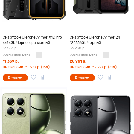
Смартфон Ulefone Armor X12 Pro
Смартфон Ulefone Armor 24
4/64Gb Черно-оранжевый
12/256Gb Черный
13 266 р.
-
36 238 р.
-
розничная цена
розничная цена
11 339 р.
28 961 р.
Вы экономите 1 927 р. (15%)
Вы экономите 7 277 р. (21%)
В корзину
В корзину