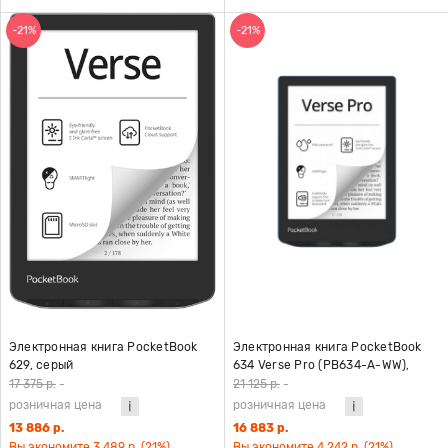
-21%
-21%
Электронная книга PocketBook
Электронная книга PocketBook
629, серый
634 Verse Pro (PB634-A-WW),
лазурный
17 375 р.
-
21 125 р.
-
розничная цена
розничная цена
13 886 р.
16 883 р.
Вы экономите 3 489 р. (21%)
Вы экономите 4 242 р. (21%)