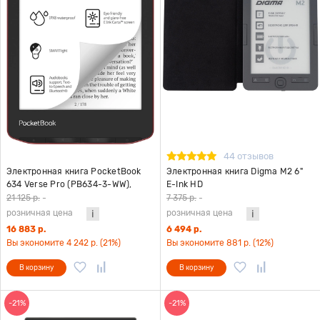
44 отзывов
Электронная книга PocketBook
Электронная книга Digma M2 6"
634 Verse Pro (PB634-3-WW),
E-Ink HD
красный
21 125 р.
-
7 375 р.
-
розничная цена
розничная цена
16 883 р.
6 494 р.
Вы экономите 4 242 р. (21%)
Вы экономите 881 р. (12%)
В корзину
В корзину
-21%
-21%