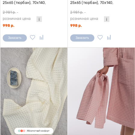
25х65 (тюрбан), 70х140,
25х65 (тюрбан), 70х140,
микрофибра, голубой
микрофибра, бежевый
2 981 р.
-
2 981 р.
-
розничная цена
розничная цена
998 р.
998 р.
Заказать
Заказать