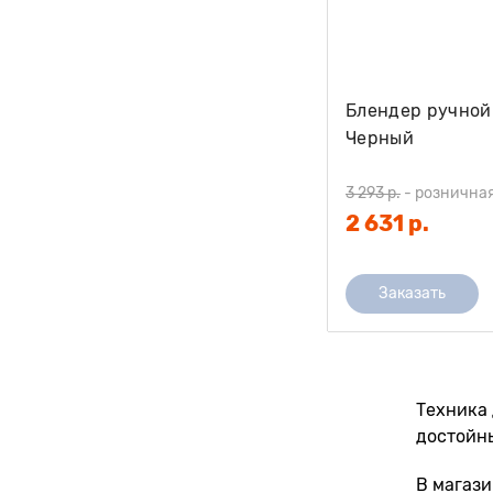
Блендер ручной 
Черный
3 293 р.
-
рознична
2 631 р.
Заказать
Техника 
достойн
В магази