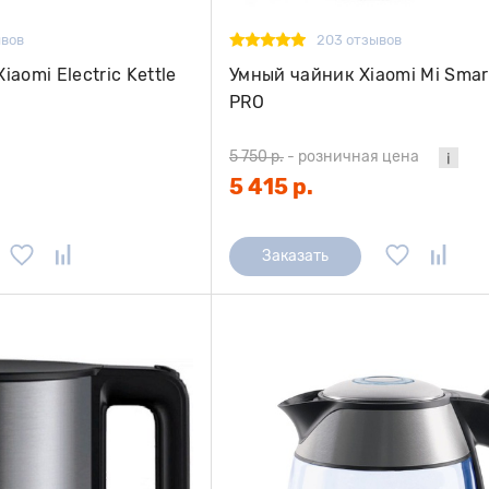
ывов
203 отзывов
aomi Electric Kettle
Умный чайник Xiaomi Mi Smart
PRO
5 750 р.
-
розничная цена
5 415 р.
Заказать