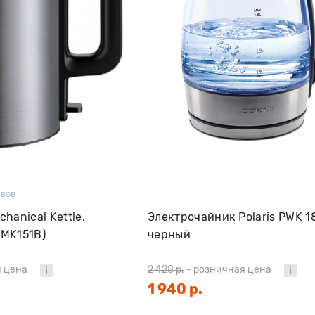
ывов
hanical Kettle,
Электрочайник Polaris PWK 1
-MK151B)
черный
 цена
2 428 р.
-
розничная цена
1 940 р.