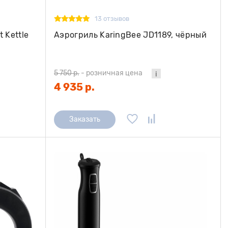
13 отзывов
 Kettle
Аэрогриль KaringBee JD1189, чёрный
5 750 р.
-
розничная цена
4 935 р.
Заказать