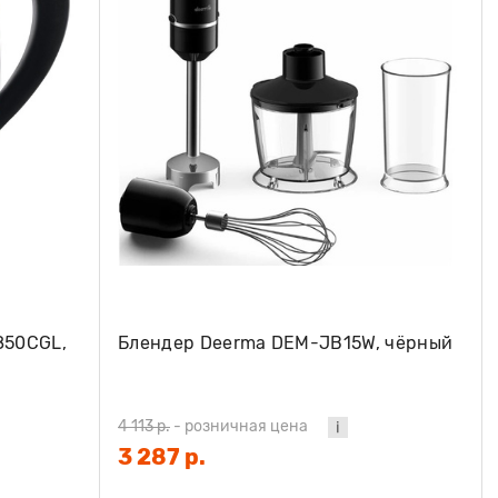
850CGL,
Блендер Deerma DEM-JB15W, чёрный
4 113 р.
-
розничная цена
3 287 р.