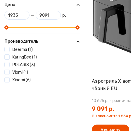
Цена
—
р.
Производитель
Deerma (1)
KaringBee (1)
POLARIS (3)
Viomi (1)
Xiaomi (6)
Аэрогриль Xiaomi
чёрный EU
10 625 р.
-
рознична
9 091 р.
Вы экономите 1 534 р
В корзину