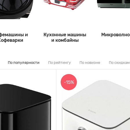
фемашины и
Кухонные машины
Микроволно
Кофеварки
и комбайны
По популярности
По рейтингу
По новизне
По скидкам
-15%