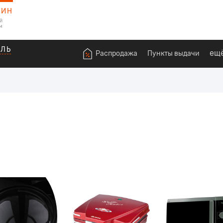
ЗИН
й
м
ОЛЬ
ещ
Распродажа
Пункты выдачи