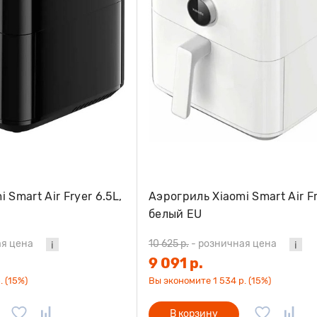
 Smart Air Fryer 6.5L,
Аэрогриль Xiaomi Smart Air Fr
белый EU
я цена
10 625 р.
-
розничная цена
9 091 р.
. (15%)
Вы экономите 1 534 р. (15%)
В корзину