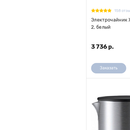
158 отз
Электрочайник Xi
2, белый
3 736 р.
Заказать