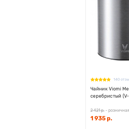
140 отз
Чайник Viomi Mec
серебристый (V
2 421 р.
-
розничная
1 935 р.