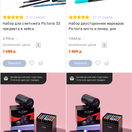
5 отзывов
27 отзывов
Набор для скетчинга Pictoria 33
Набор двусторонних маркеров
предмета в кейсе
Pictoria кисть и линер, для
скетчинга и творчества, 24 цвета
2 113 р.
-
1 863 р.
-
розничная цена
розничная цена
1 688 р.
1 489 р.
Заказать
Заказать