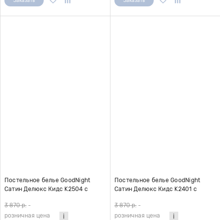
Заказать
Заказать
Постельное белье GoodNight
Постельное белье GoodNight
Сатин Делюкс Кидс K2504 с
Сатин Делюкс Кидс K2401 с
компаньоном 1,5 сп. (с нав. 50х70)
компаньоном (с нав. 50х70)
3 870 р.
-
3 870 р.
-
розничная цена
розничная цена