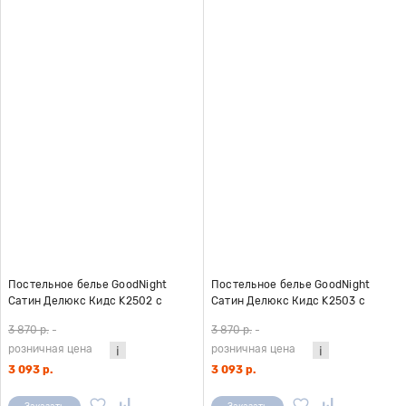
Постельное белье GoodNight
Постельное белье GoodNight
Сатин Делюкс Кидс K2502 с
Сатин Делюкс Кидс K2503 с
компаньоном (с нав. 50х70)
компаньоном (с нав. 50х70)
3 870 р.
-
3 870 р.
-
розничная цена
розничная цена
3 093 р.
3 093 р.