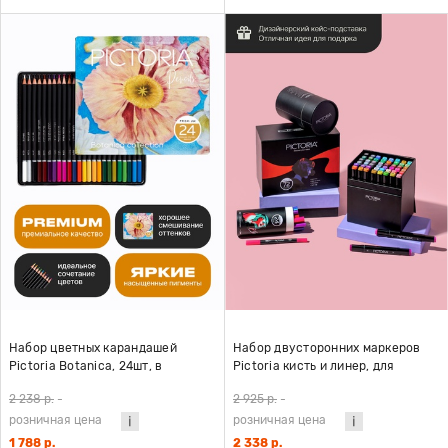
Набор цветных карандашей
Набор двусторонних маркеров
Pictoria Botanica, 24шт, в
Pictoria кисть и линер, для
металлической коробке
скетчинга и творчества, 60
2 238 р.
-
2 925 р.
-
цветов
розничная цена
розничная цена
1 788 р.
2 338 р.