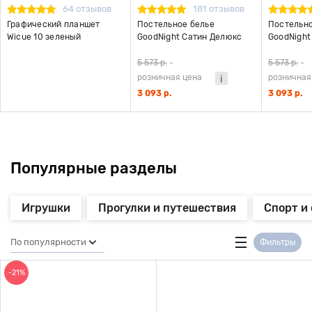
64 отзывов
181 отзывов
Графический планшет
Постельное белье
Постельно
Wicue 10 зеленый
GoodNight Сатин Делюкс
GoodNight
Кидс 44 с компаньоном (с
Кидс 22 с
нав. 50х70)
нав. 50х70
5 573 р.
-
5 573 р.
-
розничная цена
розничная
3 093 р.
3 093 р.
Популярные разделы
Игрушки
Прогулки и путешествия
Спорт и
По популярности
Фильтры
-21%