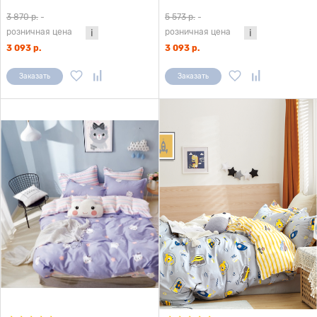
компаньоном 1,5 сп. (с нав. 50х70)
компаньоном (с нав. 50х70)
3 870 р.
-
5 573 р.
-
розничная цена
розничная цена
3 093 р.
3 093 р.
Заказать
Заказать