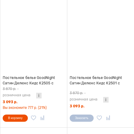
Постельное белье GoodNight
Постельное белье GoodNight
Сатин Делюкс Кидс K2505 с
Сатин Делюкс Кидс K2501 с
компаньоном 1,5 сп. (с нав. 50х70)
компаньоном 1,5 сп. (с нав. 50х70)
3 870 р.
-
3 870 р.
-
розничная цена
розничная цена
3 093 р.
3 093 р.
Вы экономите 777 р. (21%)
В корзину
Заказать