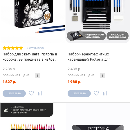
3 отзывов
Набор для скетчинга Pictoria в
Набор чернографитных
коробке, 33 предмета в кейсе,
карандашей Pictoria для
скетчбук в комплекте
скетчинга, 23шт, металлическая
2 286 р.
-
2 488 р.
-
коробка
розничная цена
розничная цена
1 827 р.
1 988 р.
Заказать
Заказать