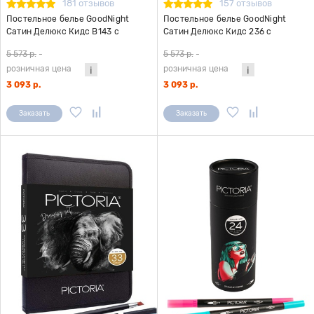
181 отзывов
157 отзывов
Постельное белье GoodNight
Постельное белье GoodNight
Сатин Делюкс Кидс В143 с
Сатин Делюкс Кидс 236 с
компаньоном 1,5 сп. (с нав. 50х70)
компаньоном 1,5 сп. (с нав. 50х70)
5 573 р.
-
5 573 р.
-
розничная цена
розничная цена
3 093 р.
3 093 р.
Заказать
Заказать