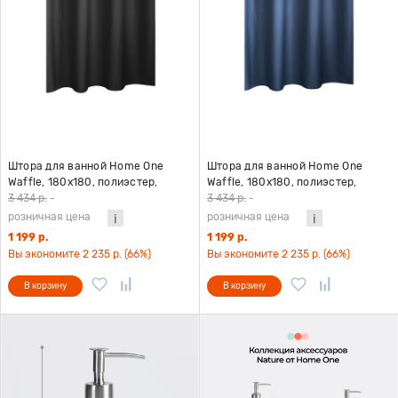
Штора для ванной Home One
Штора для ванной Home One
Waffle, 180х180, полиэстер,
Waffle, 180х180, полиэстер,
черный
темно-синий
3 434 р.
-
3 434 р.
-
розничная цена
розничная цена
1 199 р.
1 199 р.
Вы экономите 2 235 р. (66%)
Вы экономите 2 235 р. (66%)
В корзину
В корзину