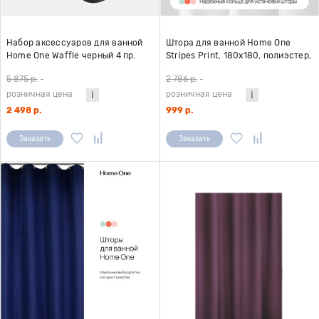
Набор аксессуаров для ванной
Штора для ванной Home One
Home One Waffle черный 4 пр.
Stripes Print, 180х180, полиэстер,
темно-синий
5 875 р.
-
2 786 р.
-
розничная цена
розничная цена
2 498 р.
999 р.
Заказать
Заказать