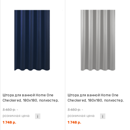
Штора для ванной Home One
Штора для ванной Home One
Checkered, 180х180, полиэстер,
Checkered, 180х180, полиэстер,
темно-синий
светло-серый
3 650 р.
-
3 650 р.
-
розничная цена
розничная цена
1 748 р.
1 748 р.