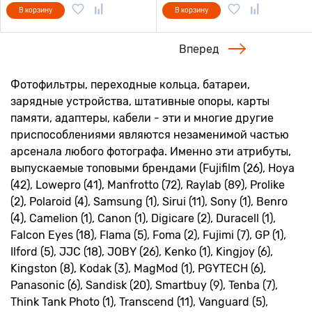
В корзину
В корзину
Вперед
Фотофильтры, переходные кольца, батареи,
зарядные устройства, штативные опоры, карты
памяти, адаптеры, кабели - эти и многие другие
приспособлениями являются незаменимой частью
арсенала любого фотографа. Именно эти атрибуты,
выпускаемые топовыми брендами (Fujifilm (26), Hoya
(42), Lowepro (41), Manfrotto (72), Raylab (89), Prolike
(2), Polaroid (4), Samsung (1), Sirui (11), Sony (1), Benro
(4), Camelion (1), Canon (1), Digicare (2), Duracell (1),
Falcon Eyes (18), Flama (5), Foma (2), Fujimi (7), GP (1),
Ilford (5), JJC (18), JOBY (26), Kenko (1), Kingjoy (6),
Kingston (8), Kodak (3), MagMod (1), PGYTECH (6),
Panasonic (6), Sandisk (20), Smartbuy (9), Tenba (7),
Think Tank Photo (1), Transcend (11), Vanguard (5),