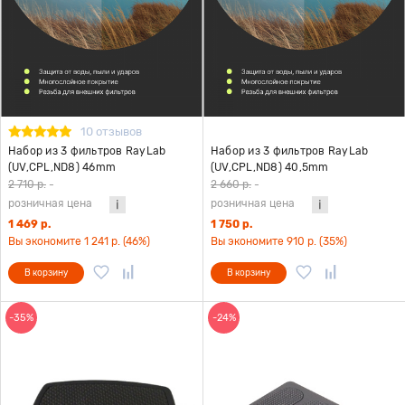
10 отзывов
Набор из 3 фильтров RayLab
Набор из 3 фильтров RayLab
(UV,CPL,ND8) 46mm
(UV,CPL,ND8) 40,5mm
2 710 р.
-
2 660 р.
-
розничная цена
розничная цена
1 469 р.
1 750 р.
Вы экономите 1 241 р. (46%)
Вы экономите 910 р. (35%)
В корзину
В корзину
-35%
-24%