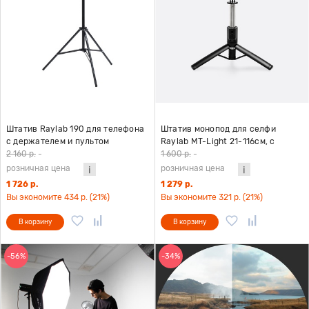
Штатив Raylab 190 для телефона
Штатив монопод для селфи
с держателем и пультом
Raylab MT-Light 21-116см, с
подсветкой
2 160 р.
-
1 600 р.
-
розничная цена
розничная цена
1 726 р.
1 279 р.
Вы экономите 434 р. (21%)
Вы экономите 321 р. (21%)
В корзину
В корзину
-56%
-34%