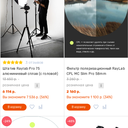
3 отзывов
Штатив Raylab Pro 75
Фильтр поляризационный RayLab
алюминиевый сплав (с головой)
CPL MC Slim Pro 58mm
13 650 р.
-
3 260 р.
-
розничная цена
розничная цена
6 114 р.
2 160 р.
Вы экономите 7 536 р. (56%)
Вы экономите 1 100 р. (34%)
В корзину
В корзину
-24%
-48%