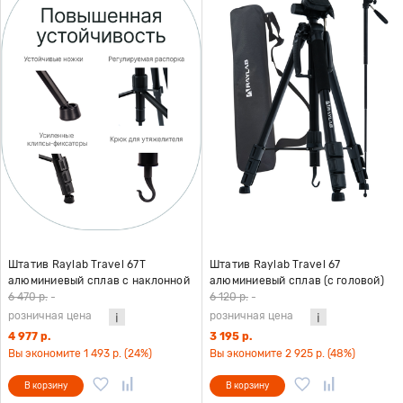
Штатив Raylab Travel 67T
Штатив Raylab Travel 67
алюминиевый сплав с наклонной
алюминиевый сплав (с головой)
штангой
6 470 р.
-
6 120 р.
-
розничная цена
розничная цена
4 977 р.
3 195 р.
Вы экономите 1 493 р. (24%)
Вы экономите 2 925 р. (48%)
В корзину
В корзину