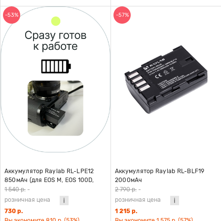
-53%
-57%
Аккумулятор Raylab RL-LPE12
Аккумулятор Raylab RL-BLF19
850мАч (для EOS M, EOS 100D,
2000мАч
EOSM2, EOS M100, M50, M10,
1 540 р.
-
2 790 р.
-
M200, SX70, 200D,M10)
розничная цена
розничная цена
730 р.
1 215 р.
Вы экономите 810 р. (53%)
Вы экономите 1 575 р. (57%)