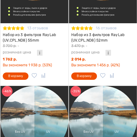
13 отзывов
16 отзывов
Набор из 3 фильтров RayLab
Набор из 3 фильтров RayLab
(UV,CPL,ND8) 55mm
(UV,CPL,ND8) 52mm
3 700 р.
-
3 470 р.
-
розничная цена
розничная цена
1 762 р.
2 014 р.
Вы экономите 1 938 р. (53%)
Вы экономите 1 456 р. (42%)
В корзину
В корзину
-46%
-35%