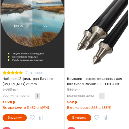
7 отзывов
Набор из 3 фильтров RayLab
Комплект ножек резиновых для
(UV,CPL,ND8) 62mm
штативов Raylab RL-TF01 3 шт
5 030 р.
-
830 р.
-
розничная цена
розничная цена
1 598 р.
562 р.
Вы экономите 3 432 р. (69%)
Вы экономите 268 р. (33%)
В корзину
В корзину