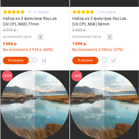
19 отзывов
7 отзывов
Набор из 3 фильтров RayLab
Набор из 3 фильтров RayLab
(UV,CPL,ND8) 77mm
(UV,CPL,ND8) 58mm
4 590 р.
-
3 680 р.
-
розничная цена
розничная цена
1 656 р.
1 594 р.
Вы экономите 2 934 р. (64%)
Вы экономите 2 086 р. (57%)
В корзину
В корзину
-53%
-42%