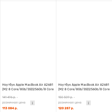
Ноутбук Apple MacBook Air A2681
Ноутбук Apple MacBook Air A2681
(M2 8 Core/8Gb/SSD256Gb/8 Core
(M2 8 Core/8Gb/SSD256Gb/8 Core
GPU/13.6"/IPS/2560x1664/Mac OS)
GPU/13.6"/IPS/2560x1664/Mac OS)
141 496 р.
-
150 509 р.
-
серебристый
серый
розничная цена
розничная цена
113 084 р.
120 287 р.