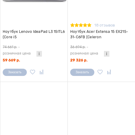
18 отзывов
Ноутбук Lenovo IdeaPad L3 15ITL6
Ноутбук Acer Extensa 15 EX215-
(Core i5
31-C6FB (Celeron
1135G7/8Gb/SSD256Gb/Intel Iris Xe
N402/4Gb/SSD256Gb/Intel
74 661 р.
-
36 694 р.
-
graphics/15.6"/1920x1080/noOS)
Graphics
розничная цена
розничная цена
серый
600/15.6"/1920x1080/Win11)
черный
59 669 р.
29 326 р.
Заказать
Заказать