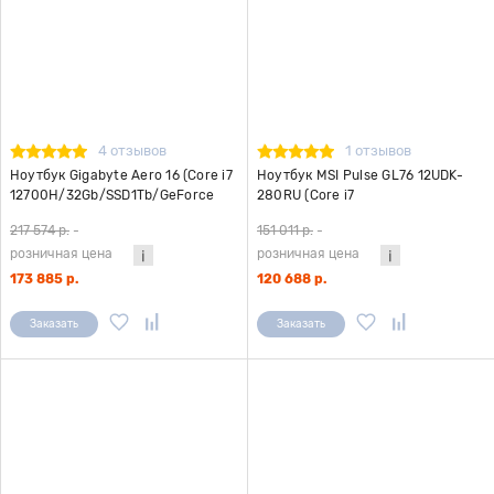
4 отзывов
1 отзывов
Ноутбук Gigabyte Aero 16 (Core i7
Ноутбук MSI Pulse GL76 12UDK-
12700H/32Gb/SSD1Tb/GeForce
280RU (Core i7
RTX3070Ti8Gb/16"/3840x2160/
12700H/16Gb/SSD512Gb/GeForce
217 574 р.
-
151 011 р.
-
Win11Pro) серый
RTX 3050 Ti
розничная цена
розничная цена
4Gb/17.3"/1920x1080/Win11H)
серый
173 885 р.
120 688 р.
Заказать
Заказать