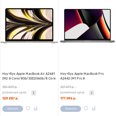
Ноутбук Apple MacBook Air A2681
Ноутбук Apple MacBook Pro
(M2 8 Core/8Gb/SSD256Gb/8 Core
A2442 (M1 Pro 8
GPU/13.6"/IPS/2560x1664/Mac OS)
Core/16Gb/SSD512Gb/14 Core
150 509 р.
-
221 591 р.
-
белый
GPU/14.2"/3024x1964/Mac OS)
розничная цена
розничная цена
серый
120 287 р.
177 096 р.
Заказать
Заказать