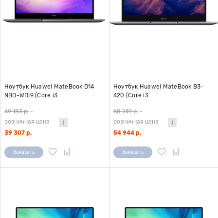
Ноутбук Huawei MateBook D14
Ноутбук Huawei MateBook B3-
NBD-WDI9 (Core i3
420 (Core i3
1115G4/8Gb/SSD256Gb/Intel UHD
1115G4/8Gb/SSD256Gb/14"/Win10Pro)
49 183 р.
-
68 749 р.
-
Graphics/14"/1920x1080/Win11H)
розничная цена
розничная цена
серый
39 307 р.
54 944 р.
Заказать
Заказать