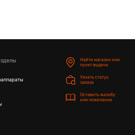
азделы
Найти магазин или
пункт выдачи
Узнать статус
оаппараты
заказа
Оставить жалобу
или пожелание
ы