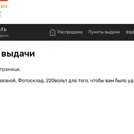
ЗИН
й
м
ОЛЬ
ещ
Распродажа
Пункты выдачи
ыдачи
в выдачи
странице
.
зной, Фотосклад, 220вольт для того, чтобы вам было удо