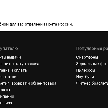
обном для вас отделении Почта России.
упателю
Популярные р
кты выдачи
Смартфоны
верить статус заказа
Зеркальные фот
тавка и оплата
Пылесосы
рос-ответ
Ноутбуки
антия, возврат и обмен товара
Фитнес браслет
такты
омпании
ншиза