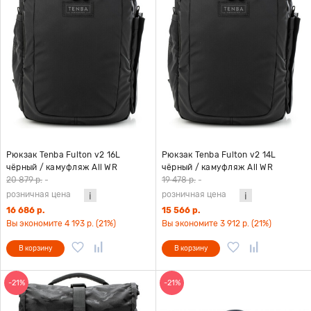
Рюкзак Tenba Fulton v2 16L
Рюкзак Tenba Fulton v2 14L
чёрный / камуфляж All WR
чёрный / камуфляж All WR
20 879 р.
-
19 478 р.
-
розничная цена
розничная цена
16 686 р.
15 566 р.
Вы экономите 4 193 р. (21%)
Вы экономите 3 912 р. (21%)
В корзину
В корзину
-21%
-21%