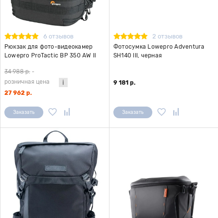
6 отзывов
2 отзывов
Рюкзак для фото-видеокамер
Фотосумка Lowepro Adventura
Lowepro ProTactic BP 350 AW II
SH140 III, черная
черный
34 988 р.
-
розничная цена
9 181 р.
27 962 р.
Заказать
Заказать