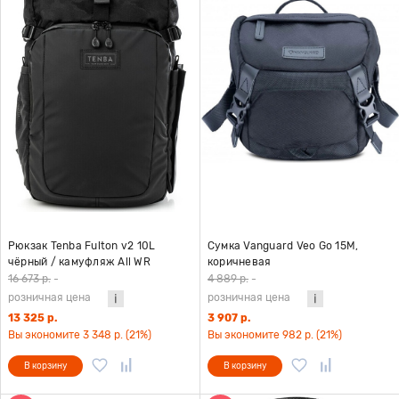
Рюкзак Tenba Fulton v2 10L
Сумка Vanguard Veo Go 15M,
чёрный / камуфляж All WR
коричневая
16 673 р.
-
4 889 р.
-
розничная цена
розничная цена
13 325 р.
3 907 р.
Вы экономите 3 348 р. (21%)
Вы экономите 982 р. (21%)
В корзину
В корзину