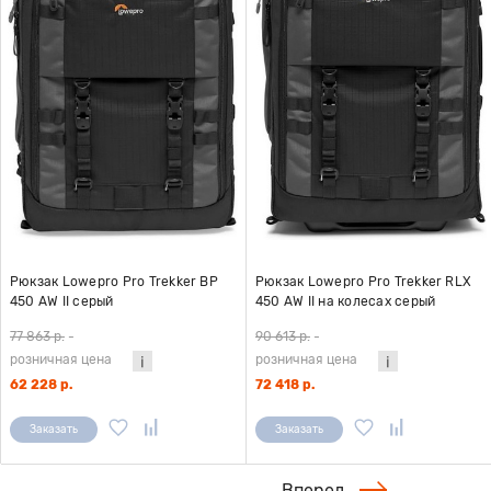
Рюкзак Lowepro Pro Trekker BP
Рюкзак Lowepro Pro Trekker RLX
450 AW II серый
450 AW II на колесах серый
77 863 р.
-
90 613 р.
-
розничная цена
розничная цена
62 228 р.
72 418 р.
Заказать
Заказать
Вперед