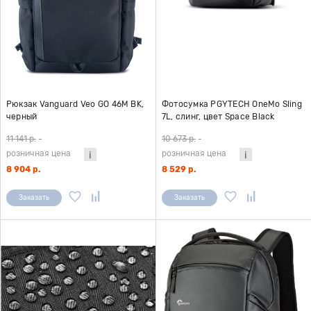
Рюкзак Vanguard Veo GO 46M BK,
Фотосумка PGYTECH OneMo Sling
черный
7L, слинг, цвет Space Black
11 141 р.
-
10 673 р.
-
розничная цена
розничная цена
8 904 р.
8 529 р.
Заказать
Заказать