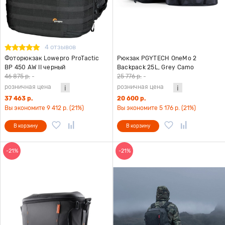
4 отзывов
Фоторюкзак Lowepro ProTactic
Рюкзак PGYTECH OneMo 2
BP 450 AW II черный
Backpack 25L, Grey Camo
46 875 р.
-
25 776 р.
-
розничная цена
розничная цена
37 463 р.
20 600 р.
Вы экономите 9 412 р. (21%)
Вы экономите 5 176 р. (21%)
В корзину
В корзину
-21%
-21%