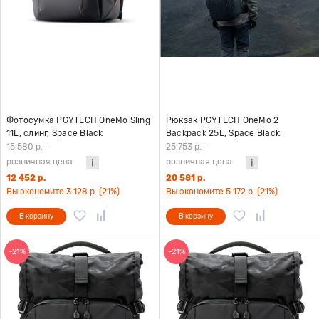
Фотосумка PGYTECH OneMo Sling
Рюкзак PGYTECH OneMo 2
11L, слинг, Space Black
Backpack 25L, Space Black
15 580 р.
-
25 753 р.
-
розничная цена
розничная цена
12 452 р.
20 581 р.
Вы экономите 3 128 р. (21%)
Вы экономите 5 172 р. (21%)
В корзину
В корзину
-21%
-21%