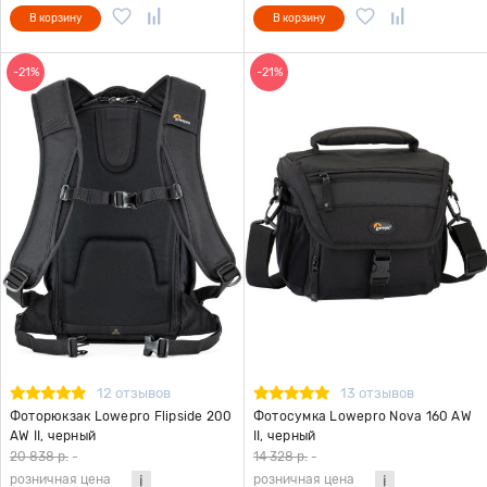
В корзину
В корзину
-21%
-21%
12 отзывов
13 отзывов
Фоторюкзак Lowepro Flipside 200
Фотосумка Lowepro Nova 160 AW
AW II, черный
II, черный
20 838 р.
-
14 328 р.
-
розничная цена
розничная цена