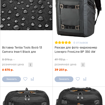
6 отзывов
Вставка Tenba Tools Byob 13
Рюкзак для фото-видеокамер
Camera Insert Black для
Lowepro FreeLine BP 350 AW
фотооборудования, черная
черный
8 596 р.
-
49 113 р.
-
розничная цена
розничная цена
6 870 р.
39 251 р.
Заказать
Заказать