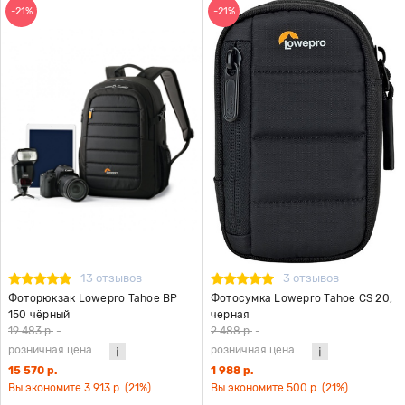
-21%
-21%
13 отзывов
3 отзывов
Фоторюкзак Lowepro Tahoe BP
Фотосумка Lowepro Tahoe CS 20,
150 чёрный
черная
19 483 р.
-
2 488 р.
-
розничная цена
розничная цена
15 570 р.
1 988 р.
Вы экономите 3 913 р. (21%)
Вы экономите 500 р. (21%)