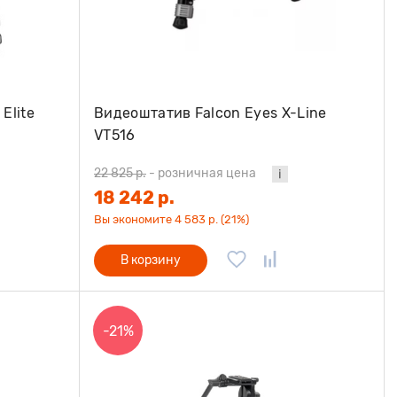
Elite
Видеоштатив Falcon Eyes X-Line
VT516
22 825 р.
-
розничная цена
18 242 р.
Вы экономите 4 583 р. (21%)
В корзину
-21%