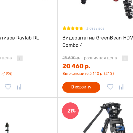
3 отзывов
тивов Raylab RL-
Видеоштатив GreenBean HDV 
Combo 4
я цена
25 600 р.
-
розничная цена
20 460 р.
. (49%)
Вы экономите 5 140 р. (21%)
В корзину
-21%