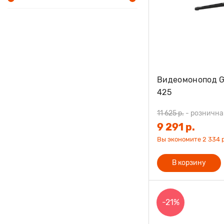
Видеомонопод G
425
11 625 р.
-
рознична
9 291 р.
Вы экономите 2 334 р
В корзину
-21%