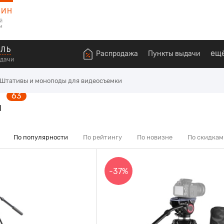
ЗИН
й
м
ОЛЬ
ещ
Распродажа
Пункты выдачи
ыдачи
Штативы и моноподы для видеосъемки
63
и
По популярности
По рейтингу
По новизне
По скидкам
-37%