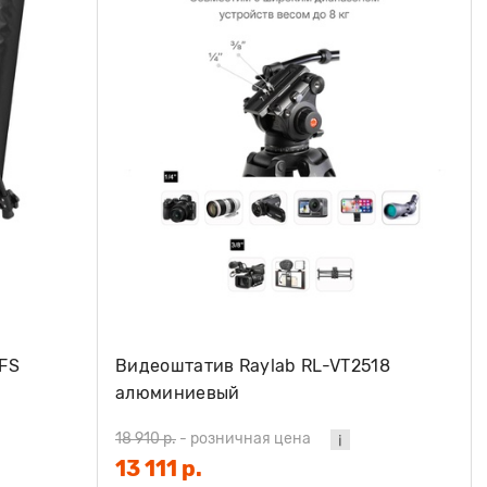
FS
Видеоштатив Raylab RL-VT2518
алюминиевый
18 910 р.
-
розничная цена
13 111 р.