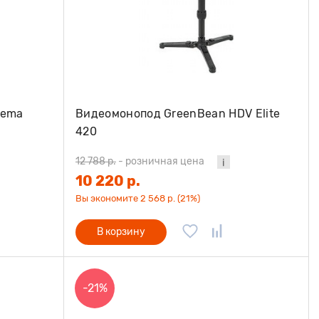
nema
Видеомонопод GreenBean HDV Elite
420
12 788 р.
-
розничная цена
10 220 р.
Вы экономите 2 568 р. (21%)
В корзину
-21%