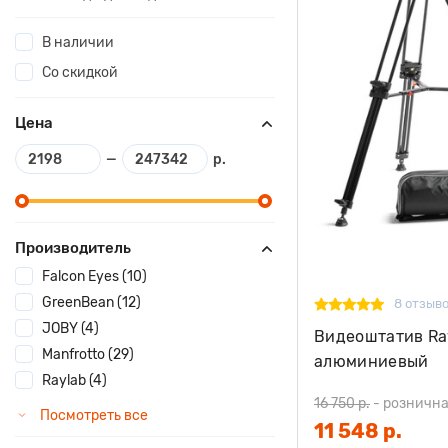
В наличии
Со скидкой
Цена
—
р.
Производитель
Falcon Eyes (10)
GreenBean (12)
8 отзыв
JOBY (4)
Видеоштатив Ra
Manfrotto (29)
алюминиевый
Raylab (4)
16 750 р.
-
рознична
Посмотреть все
11 548 р.