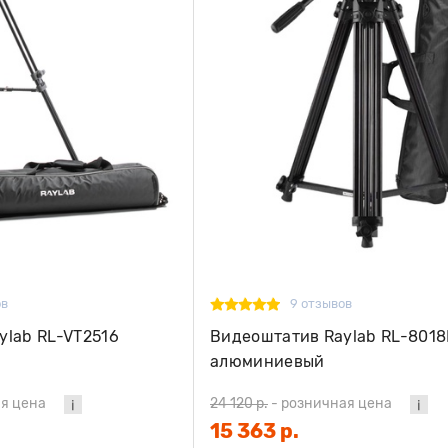
ов
9 отзывов
ylab RL-VT2516
Видеоштатив Raylab RL-8018
алюминиевый
я цена
24 120 р.
-
розничная цена
15 363 р.