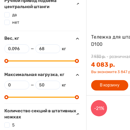
Ручной привод подъема
центральной штанги
да
нет
Тележка для шта
Вес, кг
D100
—
кг
7 930 р.
-
рознична
4 083 р.
Вы экономите 3 847 р
Максимальная нагрузка, кг
—
кг
В корзину
-21%
Количество секций в штативных
ножках
5