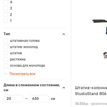
4
3
2
1
Тип
штативная голова
штатив-монопод
штатив
растяжка
основа для монопода
Посмотреть все
Длина в сложенном состоянии,
Штатив-колонна
см
StudioStand 806
—
см
70 313 р.
-
рознична