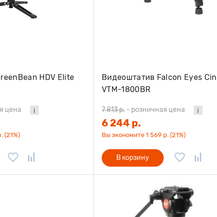
reenBean HDV Elite
Видеоштатив Falcon Eyes Ci
VTM-1800BR
я цена
7 813 р.
-
розничная цена
6 244 р.
. (21%)
Вы экономите 1 569 р. (21%)
В корзину