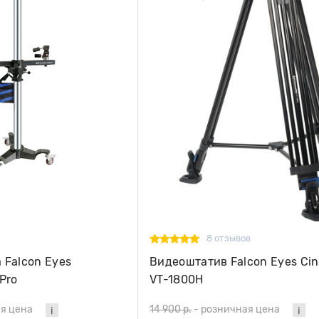
8 отзывов
 Falcon Eyes
Видеоштатив Falcon Eyes C
Pro
VT-1800H
я цена
14 900 р.
-
розничная цена