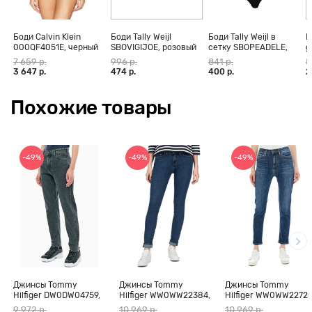
Боди Calvin Klein
Боди Tally Weijl
Боди Tally Weijl в
Б
000QF4051E, черный
SBOVIGIJOE, розовый
сетку SBOPEADELE,
g
черный
7 659 р.
996 р.
841 р.
5
3 647 р.
474 р.
400 р.
2
Похожие товары
-49%
-49%
-49%
Джинсы Tommy
Джинсы Tommy
Джинсы Tommy
Hilfiger DW0DW04759,
Hilfiger WW0WW22384,
Hilfiger WW0WW22720
серый, 25/28
синий, 24/32
синий, 25
9 972 р.
10 969 р.
10 969 р.