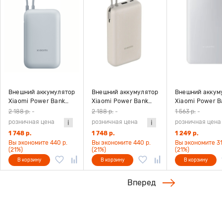
Внешний аккумулятор
Внешний аккумулятор
Внешний аккум
Xiaomi Power Bank
Xiaomi Power Bank
Xiaomi Power B
10000 mah 22.5W
10000 mah 22.5W
10000 mah 22.5
2 188 р.
-
2 188 р.
-
1 563 р.
-
(BHR9073GL) со
(BHR9072GL) со
GL (BHR9350GL
розничная цена
розничная цена
розничная цена
встроенным кабелем,
встроенным кабелем,
белый
1 748 р.
1 748 р.
1 249 р.
голубой
бежевый
Вы экономите 440 р.
Вы экономите 440 р.
Вы экономите 31
(21%)
(21%)
(21%)
В корзину
В корзину
В корзину
Вперед