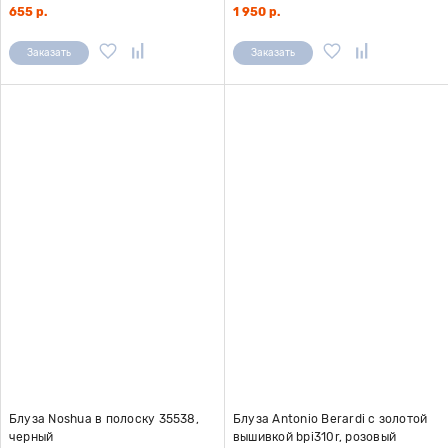
655 р.
1 950 р.
Заказать
Заказать
Блуза Noshua в полоску 35538,
Блуза Antonio Berardi с золотой
черный
вышивкой bpi310r, розовый