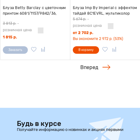
Блуза Betty Barclay с цветочным
Блуза Imp By Imperial с эффектом
принтом 6081/1157/9842/36,
тайдай 8C1EVRL, мультиколор
мультиколор
5 674 р.
-
3 813 р.
-
розничная цена
розничная цена
от 2 702 р.
1 815 р.
Вы экономите 2 972 р. (53%)
Заказать
В корзину
Вперед
Будь в курсе
Получайте информацию о новинках и акциях первыми