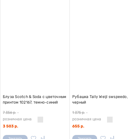
Блуза Scotch & Soda с цветочным
Рубашка Tally Weijl swspeedo,
принтом 102167, темно-синий
черный
7 356 р.
-
1 375 р.
-
розничная цена
розничная цена
3 503 р.
655 р.
Заказать
Заказать