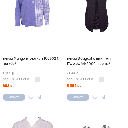
Блуза Mango в клетку 31005024,
Блуза Desigual с принтом
голубой
17wwbw64/2000, черный
1 852 р.
-
7 044 р.
-
розничная цена
розничная цена
882 р.
3 354 р.
Заказать
Заказать