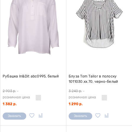
Рубашка In&Dit abc0995, белый
Блуза Tom Tailor в полоску
1011030.xx.70, черно-белый
2 903 р.
-
3 240 р.
-
розничная цена
розничная цена
1 382 р.
1 290 р.
Заказать
Заказать