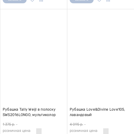
Рубашка Tally Weijl в полоску
Рубашка Love&Divine Love105,
SWS2016LONGO, мультиколор
лавандовый
1 375 р.
-
4 095 р.
-
розничная цена
розничная цена