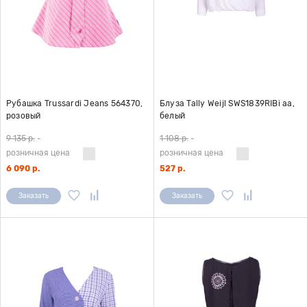
Рубашка Trussardi Jeans 564370,
Блуза Tally Weijl SWS1839RIBi aa,
розовый
белый
9 135 р.
-
1 108 р.
-
розничная цена
розничная цена
6 090 р.
527 р.
Заказать
Заказать