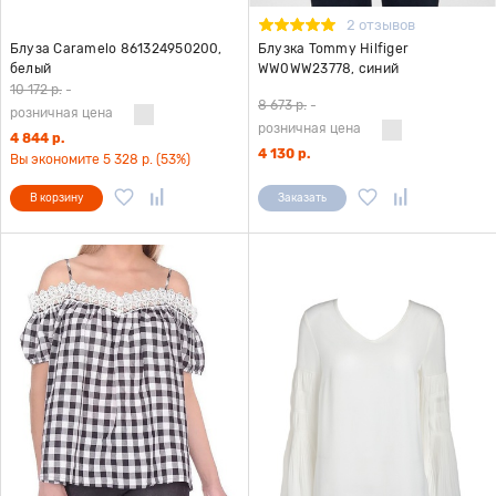
2 отзывов
Блуза Caramelo 861324950200,
Блузка Tommy Hilfiger
белый
WW0WW23778, синий
10 172 р.
-
8 673 р.
-
розничная цена
розничная цена
4 844 р.
4 130 р.
Вы экономите 5 328 р. (53%)
В корзину
Заказать