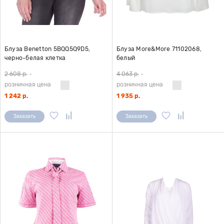
Блуза Benetton 5BQQ5Q9D5,
Блуза More&More 71102068,
черно-белая клетка
белый
2 608 р.
-
4 063 р.
-
розничная цена
розничная цена
1 242 р.
1 935 р.
Заказать
Заказать