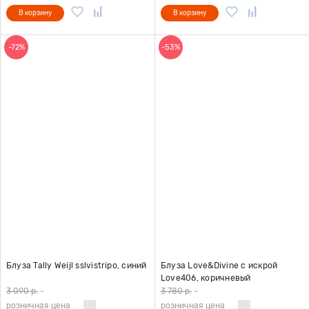
В корзину
В корзину
-72%
-53%
Блуза Tally Weijl sslvistripo, синий
Блуза Love&Divine с искрой
Love406, коричневый
3 090 р.
-
3 780 р.
-
розничная цена
розничная цена