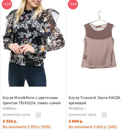
-53%
-34%
Блуза More&More с цветочным
Блуза Trussardi Jeans 56C28,
принтом 71092024, темно-синий
кремовый
4 885 р.
-
10 260 р.
-
розничная цена
розничная цена
2 326 р.
6 840 р.
Вы экономите 2 559 р. (53%)
Вы экономите 3 420 р. (34%)